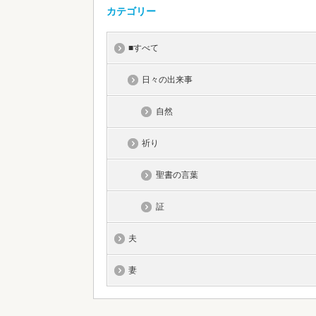
カテゴリー
■すべて
日々の出来事
自然
祈り
聖書の言葉
証
夫
妻