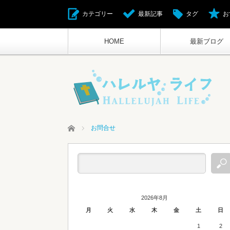
カテゴリー
最新記事
タグ
お
HOME
最新ブログ
ホーム
お問合せ
2026年8月
月
火
水
木
金
土
日
1
2