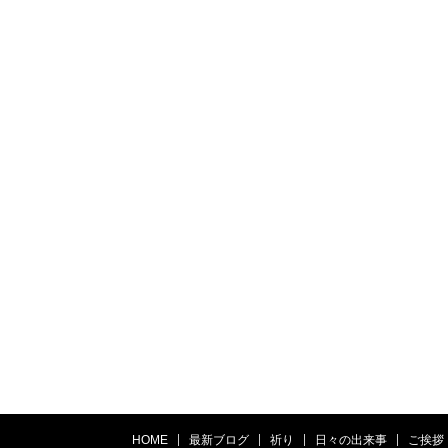
HOME
最新ブログ
祈り
日々の出来事
ご挨拶