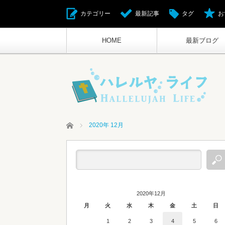
カテゴリー
最新記事
タグ
お
HOME
最新ブログ
ホーム
2020年 12月
2020年12月
月
火
水
木
金
土
日
1
2
3
4
5
6