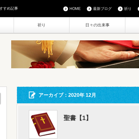
すすめ記事
HOME
最新ブログ
祈り
祈り
日々の出来事
アーカイブ：2020年 12月
聖書【1】