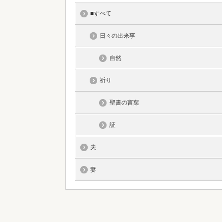
■すべて
日々の出来事
自然
祈り
聖書の言葉
証
夫
妻