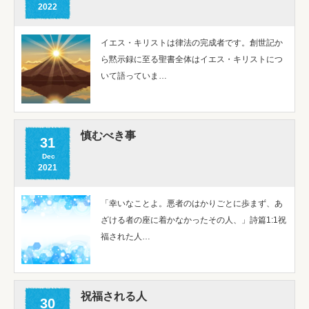
2022
イエス・キリストは律法の完成者です。創世記か
ら黙示録に至る聖書全体はイエス・キリストにつ
いて語っていま…
慎むべき事
31
Dec
2021
「幸いなことよ。悪者のはかりごとに歩まず、あ
ざける者の座に着かなかったその人、」詩篇1:1祝
福された人…
祝福される人
30