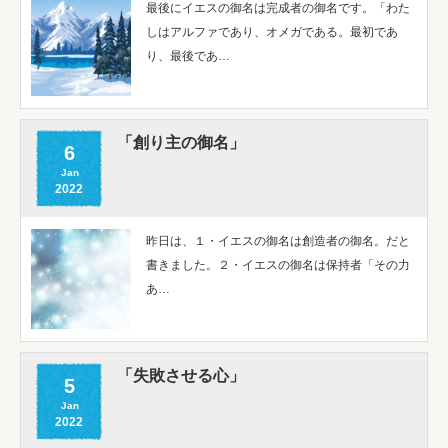
最後にイエスの御名は完成者の御名です。「わた
しはアルファであり、オメガである。最初であ
り、最後であ…
「創り主の御名」
6
Jan
2022
昨日は、１・イエスの御名は創造者の御名。だと
書きました。２・イエスの御名は保持者「その力
あ…
「失敗させる心」
5
Jan
2022