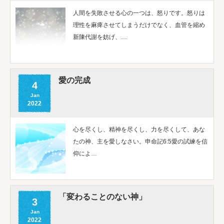
人間を失敗させる心の一つは、怒りです。怒りは
理性を麻痺させてしまうだけでなく、血管を縮め
新陳代謝を妨げ、…
愛の完成
4
Jan
2022
心を尽くし、精神を尽くし、力を尽くして、あな
たの神、主を愛しなさい。申命記6:5愛の試練を信
仰によ…
「変わることのない神」
3
Jan
2022