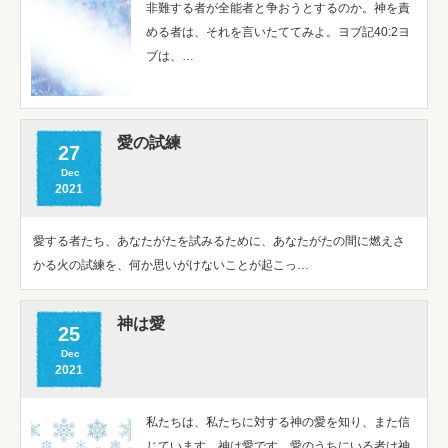
非難する者が全能者と争おうとするのか。神を責
める者は、それを言いたててみよ。ヨブ記40:2ヨ
ブは、…
愛の試練
27
Dec
2021
愛する者たち、あなたがたを試みるために、あなたがたの間に燃えさ
かる火の試練を、何か思いがけないことが起こっ…
神は愛
25
Dec
2021
私たちは、私たちに対する神の愛を知り、また信
じています。神は愛です。愛のうちにいる者は神