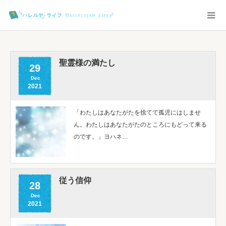
聖霊様の満たし
29
Dec
2021
「わたしはあなたがたを捨てて孤児にはしませ
ん。わたしはあなたがたのところにもどって来る
のです。」ヨハネ…
従う信仰
28
Dec
2021